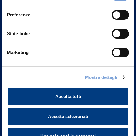
Privacy del sito".
consenso
Preferenze
Statistiche
Marketing
Mostra dettagli
Vittoria Assicurazioni S.p.A.
Via Ignazio Gardella, 2
Accetta tutti
20149 Milano
Part. IVA 01329510158
Accetta selezionati
FAQ