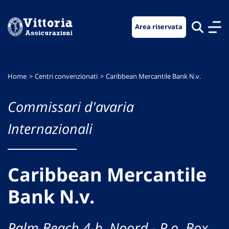
Vai
Vai
Vai
al
al
al
Area riservata
menu
contenuto
footer
di
principale
navigazione
Home
Centri convenzionati
Caribbean Mercantile Bank N.v.
Commissari d'avaria
Internazionali
Caribbean Mercantile
Bank N.v.
Palm Beach 4-b, Noord - P.o. Box