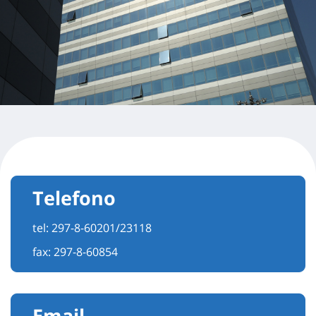
Telefono
tel:
297-8-60201/23118
fax: 297-8-60854
Email