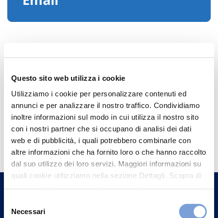
Questo sito web utilizza i cookie
Utilizziamo i cookie per personalizzare contenuti ed
annunci e per analizzare il nostro traffico. Condividiamo
inoltre informazioni sul modo in cui utilizza il nostro sito
con i nostri partner che si occupano di analisi dei dati
Hai bisogno di
web e di pubblicità, i quali potrebbero combinarle con
informazioni?
altre informazioni che ha fornito loro o che hanno raccolto
dal suo utilizzo dei loro servizi. Maggiori informazioni su
Trova l'Agenzia più vicina a te e parla con
quali cookie utilizziamo nella sezione Dettagli. Scopra di
un nostro Agente.
più su chi siamo, come può contattarci e come trattiamo i
dati personali nella nostra Informativa sulla privacy che
Selezione
Contattaci
può trovare nel footer del sito nella sezione "Informativa
Necessari
del