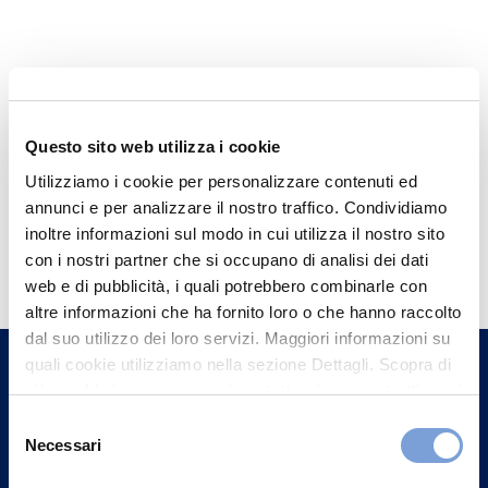
Questo sito web utilizza i cookie
Utilizziamo i cookie per personalizzare contenuti ed
annunci e per analizzare il nostro traffico. Condividiamo
inoltre informazioni sul modo in cui utilizza il nostro sito
Hai bisogno di
con i nostri partner che si occupano di analisi dei dati
informazioni?
web e di pubblicità, i quali potrebbero combinarle con
Trova l'Agenzia più vicina a te e parla con
altre informazioni che ha fornito loro o che hanno raccolto
dal suo utilizzo dei loro servizi. Maggiori informazioni su
un nostro Agente.
quali cookie utilizziamo nella sezione Dettagli. Scopra di
più su chi siamo, come può contattarci e come trattiamo i
Contattaci
dati personali nella nostra Informativa sulla privacy che
Selezione
può trovare nel footer del sito nella sezione "Informativa
Necessari
del
Privacy del sito".
consenso