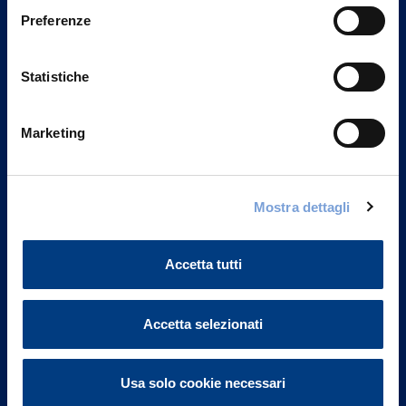
Preferenze
Statistiche
Marketing
Mostra dettagli
Vittoria Assicurazioni S.p.A.
Via Ignazio Gardella, 2
20149 Milano
Accetta tutti
Part. IVA 01329510158
FAQ
Accetta selezionati
Governance
Usa solo cookie necessari