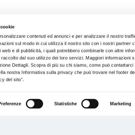
 cookie
rsonalizzare contenuti ed annunci e per analizzare il nostro traffi
sogno di informazioni?
zioni sul modo in cui utilizza il nostro sito con i nostri partner c
i web e di pubblicità, i quali potrebbero combinarle con altre inf
genzia più vicina a te e parla con un
C
 raccolto dal suo utilizzo dei loro servizi. Maggiori informazioni s
ente.
ezione Dettagli. Scopra di più su chi siamo, come può contattarc
ella nostra Informativa sulla privacy che può trovare nel footer del
y del sito".
Preferenze
Statistiche
Marketing
Performances