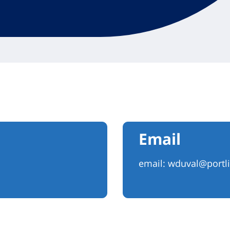
Email
email:
wduval@portl