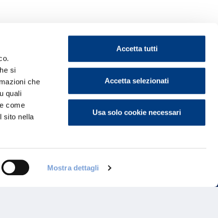
Accetta tutti
co.
he si
Accetta selezionati
ormazioni che
ontattaci
u quali
i e come
Usa solo cookie necessari
 sito nella
Mostra dettagli
Programma di Fidelizzazione