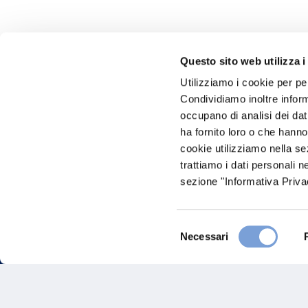
Questo sito web utilizza i
Utilizziamo i cookie per pe
Hai bi
Condividiamo inoltre informa
occupano di analisi dei dat
Trova l'A
ha fornito loro o che hanno
nostro Ag
cookie utilizziamo nella s
trattiamo i dati personali n
sezione "Informativa Privac
Selezione
Necessari
del
consenso
FAQ