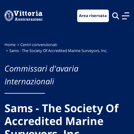
Vai
Vai
Vai
al
al
al
Area riservata
menu
contenuto
footer
di
principale
navigazione
Home
Centri convenzionati
Sams - The Society Of Accredited Marine Surveyors, Inc.
Commissari d'avaria
Internazionali
Sams - The Society Of
Accredited Marine
Surveyors, Inc.