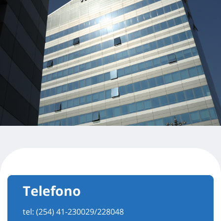
Telefono
tel:
(254) 41-230029/228048