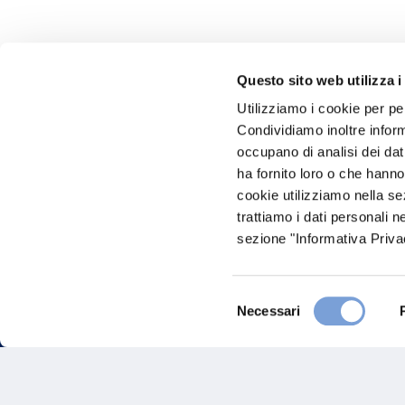
Questo sito web utilizza i
Utilizziamo i cookie per pe
Hai bi
Condividiamo inoltre informa
occupano di analisi dei dat
Trova l'A
ha fornito loro o che hanno
nostro Ag
cookie utilizziamo nella s
trattiamo i dati personali n
sezione "Informativa Privac
Selezione
Necessari
del
consenso
FAQ