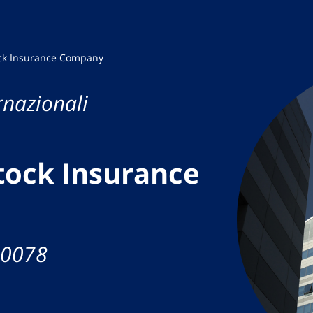
ock Insurance Company
rnazionali
tock Insurance
20078