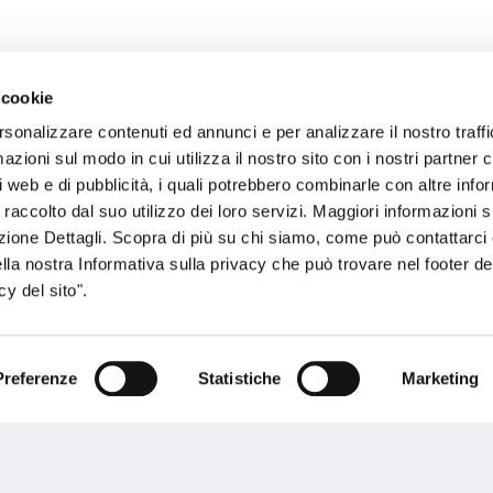
 cookie
rsonalizzare contenuti ed annunci e per analizzare il nostro traffi
sogno di informazioni?
zioni sul modo in cui utilizza il nostro sito con i nostri partner c
i web e di pubblicità, i quali potrebbero combinarle con altre inf
genzia più vicina a te e parla con un
C
 raccolto dal suo utilizzo dei loro servizi. Maggiori informazioni s
ente.
ezione Dettagli. Scopra di più su chi siamo, come può contattarc
ella nostra Informativa sulla privacy che può trovare nel footer del
y del sito".
Preferenze
Statistiche
Marketing
Performances