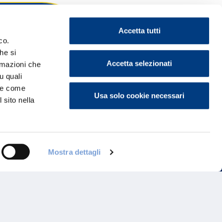
Accetta tutti
co.
he si
ontattaci
Accetta selezionati
ormazioni che
u quali
i e come
Usa solo cookie necessari
 sito nella
Mostra dettagli
Programma di Fidelizzazione
Reclami