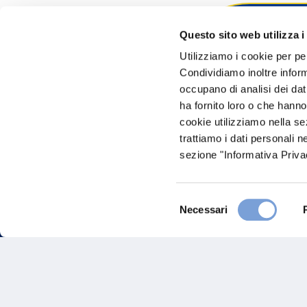
Questo sito web utilizza i
Hai bi
Utilizziamo i cookie per pe
Condividiamo inoltre informa
Trova l'A
occupano di analisi dei dat
nostro Ag
ha fornito loro o che hanno
cookie utilizziamo nella s
trattiamo i dati personali n
sezione "Informativa Privac
Selezione
Necessari
del
consenso
FAQ
Gove
Vittoria Assicurazioni S.p.A.