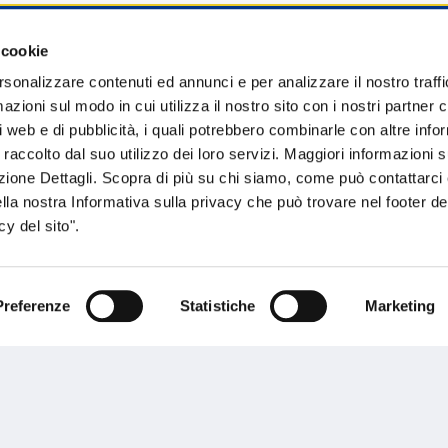
 cookie
sogno di informazioni?
rsonalizzare contenuti ed annunci e per analizzare il nostro traffi
zioni sul modo in cui utilizza il nostro sito con i nostri partner c
genzia più vicina a te e parla con un
C
i web e di pubblicità, i quali potrebbero combinarle con altre inf
ente.
 raccolto dal suo utilizzo dei loro servizi. Maggiori informazioni s
ezione Dettagli. Scopra di più su chi siamo, come può contattarc
ella nostra Informativa sulla privacy che può trovare nel footer del
y del sito".
Preferenze
Statistiche
Marketing
Performances
rnance
Press