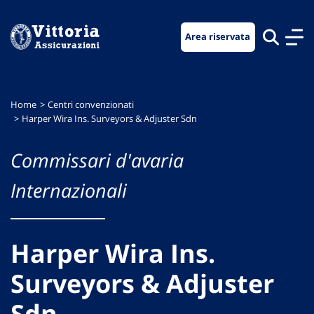
Vai
Vai
Vai
al
al
al
Area riservata
menu
contenuto
footer
di
principale
navigazione
Home
Centri convenzionati
Harper Wira Ins. Surveyors & Adjuster Sdn
Commissari d'avaria
Internazionali
Harper Wira Ins.
Surveyors & Adjuster
Sdn