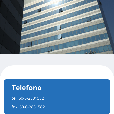
Telefono
tel:
60-6-2831582
fax: 60-6-2831582