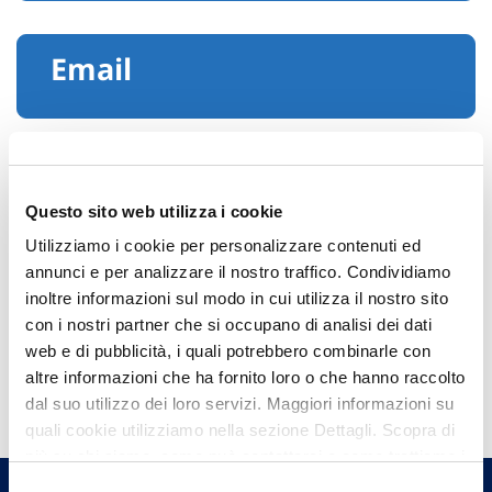
Email
Questo sito web utilizza i cookie
Utilizziamo i cookie per personalizzare contenuti ed
annunci e per analizzare il nostro traffico. Condividiamo
inoltre informazioni sul modo in cui utilizza il nostro sito
con i nostri partner che si occupano di analisi dei dati
web e di pubblicità, i quali potrebbero combinarle con
Hai bisogno di
altre informazioni che ha fornito loro o che hanno raccolto
informazioni?
dal suo utilizzo dei loro servizi. Maggiori informazioni su
quali cookie utilizziamo nella sezione Dettagli. Scopra di
Trova l'Agenzia più vicina a te e parla con
più su chi siamo, come può contattarci e come trattiamo i
un nostro Agente.
dati personali nella nostra Informativa sulla privacy che
Selezione