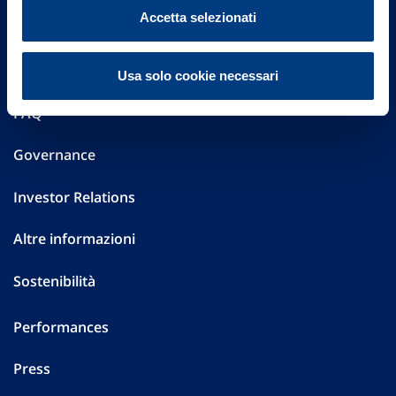
Vittoria Assicurazioni S.p.A.
Accetta selezionati
Via Ignazio Gardella, 2
20149 Milano
Part. IVA 01329510158
Usa solo cookie necessari
FAQ
Governance
Investor Relations
Altre informazioni
Sostenibilità
Performances
Press