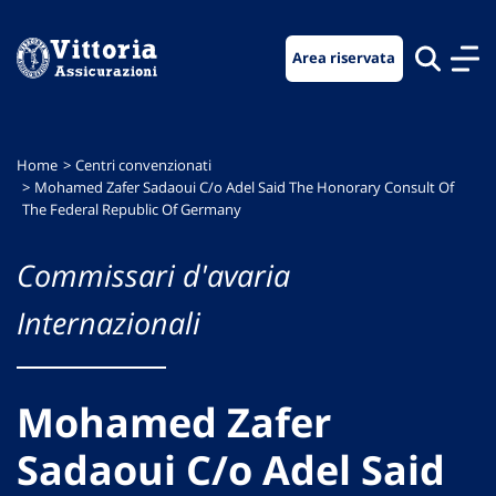
Vai
Vai
Vai
al
al
al
Area riservata
menu
contenuto
footer
di
principale
navigazione
Home
Centri convenzionati
Mohamed Zafer Sadaoui C/o Adel Said The Honorary Consult Of
The Federal Republic Of Germany
Commissari d'avaria
Internazionali
Mohamed Zafer
Sadaoui C/o Adel Said