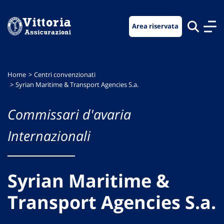
Vai
Vai
Vai
al
al
al
Area riservata
menu
contenuto
footer
di
principale
navigazione
Home
Centri convenzionati
Syrian Maritime & Transport Agencies S.a.
Commissari d'avaria
Internazionali
Syrian Maritime &
Transport Agencies S.a.