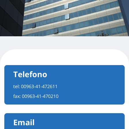
Telefono
tel:
00963-41-472611
fax: 00963-41-470210
Email