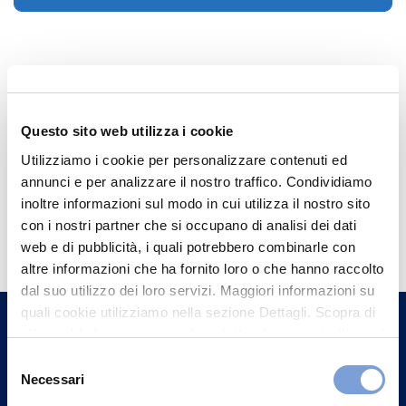
Questo sito web utilizza i cookie
Utilizziamo i cookie per personalizzare contenuti ed
annunci e per analizzare il nostro traffico. Condividiamo
inoltre informazioni sul modo in cui utilizza il nostro sito
Hai bisogno di
con i nostri partner che si occupano di analisi dei dati
informazioni?
web e di pubblicità, i quali potrebbero combinarle con
altre informazioni che ha fornito loro o che hanno raccolto
Trova l'Agenzia più vicina a te e parla con
dal suo utilizzo dei loro servizi. Maggiori informazioni su
un nostro Agente.
quali cookie utilizziamo nella sezione Dettagli. Scopra di
più su chi siamo, come può contattarci e come trattiamo i
Contattaci
dati personali nella nostra Informativa sulla privacy che
Selezione
può trovare nel footer del sito nella sezione "Informativa
Necessari
del
Privacy del sito".
consenso