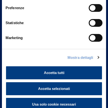
Preferenze
Statistiche
Marketing
Mostra dettagli
Vittoria Assicurazioni S.p.A.
Via Ignazio Gardella, 2
20149 Milano
Accetta tutti
Part. IVA 01329510158
Accetta selezionati
FAQ
Governance
Usa solo cookie necessari