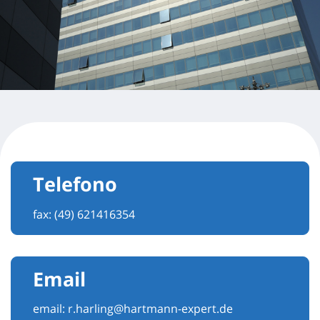
Telefono
fax: (49) 621416354
Email
email:
r.harling@hartmann-expert.de