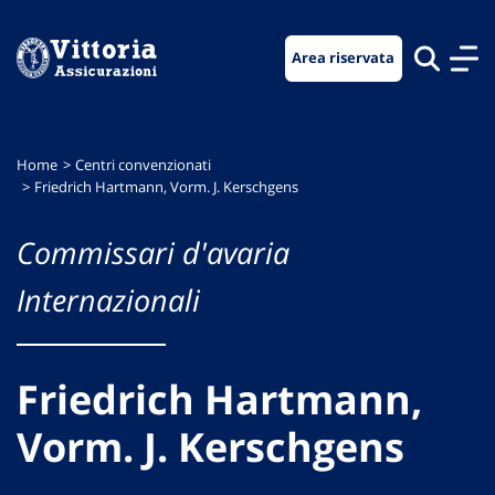
Vai
Vai
Vai
al
al
al
Area riservata
menu
contenuto
footer
di
principale
navigazione
Home
Centri convenzionati
Friedrich Hartmann, Vorm. J. Kerschgens
Commissari d'avaria
Internazionali
Friedrich Hartmann,
Vorm. J. Kerschgens