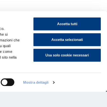
Accetta tutti
co.
he si
Accetta selezionati
ormazioni che
ontattaci
u quali
i e come
Usa solo cookie necessari
 sito nella
Mostra dettagli
Programma di Fidelizzazione