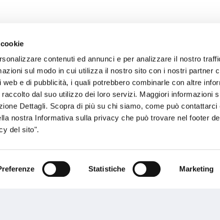
 cookie
rsonalizzare contenuti ed annunci e per analizzare il nostro traffi
sogno di informazioni?
zioni sul modo in cui utilizza il nostro sito con i nostri partner c
i web e di pubblicità, i quali potrebbero combinarle con altre inf
genzia più vicina a te e parla con un
C
 raccolto dal suo utilizzo dei loro servizi. Maggiori informazioni s
ente.
ezione Dettagli. Scopra di più su chi siamo, come può contattarc
ella nostra Informativa sulla privacy che può trovare nel footer del
y del sito".
Preferenze
Statistiche
Marketing
Performances