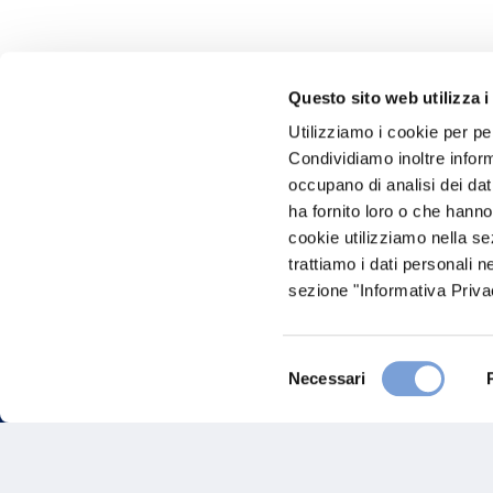
Questo sito web utilizza i
Utilizziamo i cookie per pe
Hai bi
Condividiamo inoltre informa
occupano di analisi dei dat
Trova l'A
ha fornito loro o che hanno
nostro Ag
cookie utilizziamo nella s
trattiamo i dati personali n
sezione "Informativa Privac
Selezione
Necessari
del
consenso
FAQ