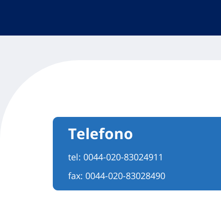
Telefono
tel:
0044-020-83024911
fax: 0044-020-83028490