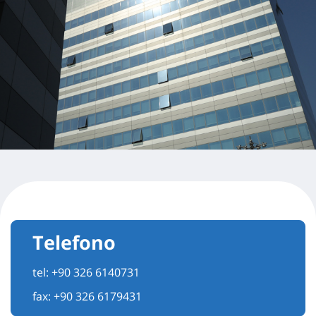
Telefono
tel:
+90 326 6140731
fax: +90 326 6179431