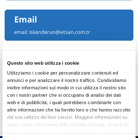
Email
email:
Iskenderun@vitsan.com.tr
Questo sito web utilizza i cookie
Utilizziamo i cookie per personalizzare contenuti ed
annunci e per analizzare il nostro traffico. Condividiamo
inoltre informazioni sul modo in cui utilizza il nostro sito
con i nostri partner che si occupano di analisi dei dati
web e di pubblicità, i quali potrebbero combinarle con
altre informazioni che ha fornito loro o che hanno raccolto
Hai bisogno di
dal suo utilizzo dei loro servizi. Maggiori informazioni su
informazioni?
quali cookie utilizziamo nella sezione Dettagli. Scopra di
Trova l'Agenzia più vicina a te e parla con
più su chi siamo, come può contattarci e come trattiamo i