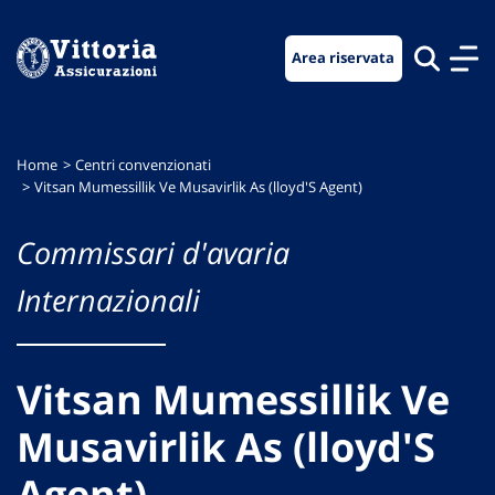
Vai
Vai
Vai
al
al
al
Area riservata
menu
contenuto
footer
di
principale
navigazione
Home
Centri convenzionati
Vitsan Mumessillik Ve Musavirlik As (lloyd'S Agent)
Commissari d'avaria
Internazionali
Vitsan Mumessillik Ve
Musavirlik As (lloyd'S
Agent)