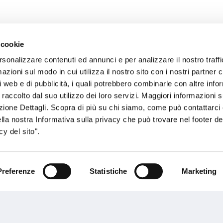
 cookie
rsonalizzare contenuti ed annunci e per analizzare il nostro traffi
sogno di informazioni?
zioni sul modo in cui utilizza il nostro sito con i nostri partner c
i web e di pubblicità, i quali potrebbero combinarle con altre inf
genzia più vicina a te e parla con un
C
 raccolto dal suo utilizzo dei loro servizi. Maggiori informazioni s
ente.
ezione Dettagli. Scopra di più su chi siamo, come può contattarc
ella nostra Informativa sulla privacy che può trovare nel footer del
y del sito".
Preferenze
Statistiche
Marketing
Performances