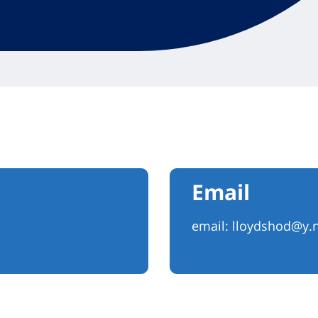
Email
email:
lloydshod@y.n