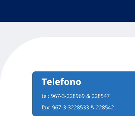
Telefono
tel:
967-3-228969 & 228547
fax: 967-3-3228533 & 228542