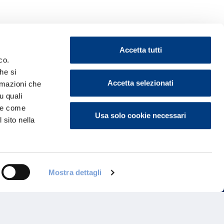
Accetta tutti
co.
he si
Accetta selezionati
ormazioni che
ontattaci
u quali
i e come
Usa solo cookie necessari
 sito nella
Mostra dettagli
Programma di Fidelizzazione