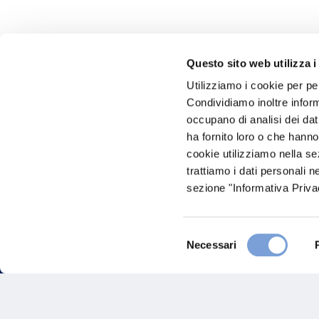
Questo sito web utilizza i
Utilizziamo i cookie per pe
Hai bi
Condividiamo inoltre informa
occupano di analisi dei dat
Trova l'A
ha fornito loro o che hanno
nostro Ag
cookie utilizziamo nella s
trattiamo i dati personali n
sezione "Informativa Privac
Selezione
Necessari
del
consenso
FAQ