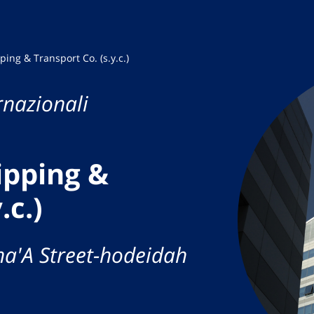
ing & Transport Co. (s.y.c.)
rnazionali
ipping &
.c.)
ana'A Street-hodeidah