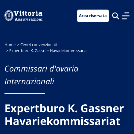
Vai
Vai
Vai
al
al
al
Area riservata
menu
contenuto
footer
di
principale
navigazione
Home
Centri convenzionati
Expertburo K. Gassner Havariekommissariat
Commissari d'avaria
Internazionali
Expertburo K. Gassner
Havariekommissariat