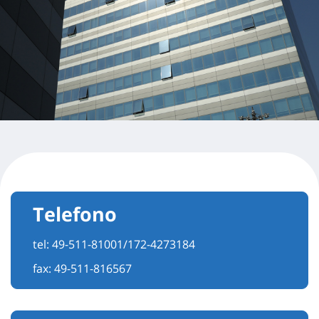
Telefono
tel:
49-511-81001/172-4273184
fax: 49-511-816567