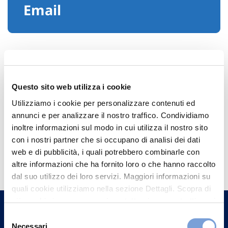
Email
Questo sito web utilizza i cookie
Utilizziamo i cookie per personalizzare contenuti ed
annunci e per analizzare il nostro traffico. Condividiamo
inoltre informazioni sul modo in cui utilizza il nostro sito
con i nostri partner che si occupano di analisi dei dati
Hai bisogno di
web e di pubblicità, i quali potrebbero combinarle con
informazioni?
altre informazioni che ha fornito loro o che hanno raccolto
dal suo utilizzo dei loro servizi. Maggiori informazioni su
Trova l'Agenzia più vicina a te e parla con
quali cookie utilizziamo nella sezione Dettagli. Scopra di
un nostro Agente.
più su chi siamo, come può contattarci e come trattiamo i
dati personali nella nostra Informativa sulla privacy che
Selezione
può trovare nel footer del sito nella sezione "Informativa
Contattaci
Necessari