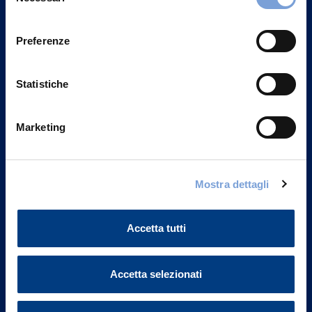
del
Privacy del sito".
consenso
Preferenze
Statistiche
Marketing
Mostra dettagli
Vittoria Assicurazioni S.p.A.
Accetta tutti
Via Ignazio Gardella, 2
20149 Milano
Part. IVA 01329510158
Accetta selezionati
FAQ