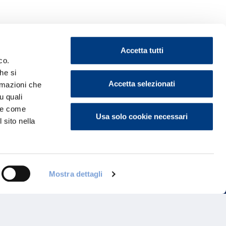
Accetta tutti
co.
he si
Accetta selezionati
ormazioni che
ontattaci
u quali
i e come
Usa solo cookie necessari
 sito nella
Mostra dettagli
Programma di Fidelizzazione