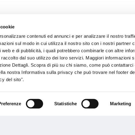
 cookie
rsonalizzare contenuti ed annunci e per analizzare il nostro traffi
sogno di informazioni?
zioni sul modo in cui utilizza il nostro sito con i nostri partner c
i web e di pubblicità, i quali potrebbero combinarle con altre inf
genzia più vicina a te e parla con un
C
 raccolto dal suo utilizzo dei loro servizi. Maggiori informazioni s
ente.
ezione Dettagli. Scopra di più su chi siamo, come può contattarc
ella nostra Informativa sulla privacy che può trovare nel footer del
y del sito".
Preferenze
Statistiche
Marketing
Performances