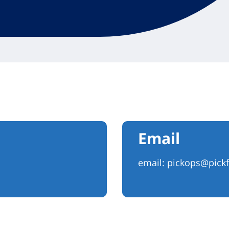
Email
email:
pickops@pickf