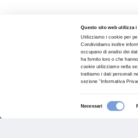
Questo sito web utilizza i
Utilizziamo i cookie per pe
Hai bi
Condividiamo inoltre informa
occupano di analisi dei dat
Trova l'A
ha fornito loro o che hanno
nostro Ag
cookie utilizziamo nella s
trattiamo i dati personali n
sezione "Informativa Privac
Selezione
Necessari
del
consenso
FAQ