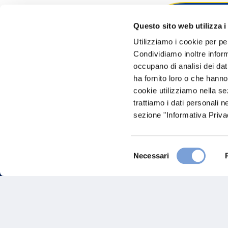
Questo sito web utilizza i
Hai bi
Utilizziamo i cookie per pe
Condividiamo inoltre informa
Trova l'A
occupano di analisi dei dat
nostro Ag
ha fornito loro o che hanno
cookie utilizziamo nella s
trattiamo i dati personali n
sezione "Informativa Privac
Selezione
Necessari
del
consenso
FAQ
Gove
Vittoria Assicurazioni S.p.A.