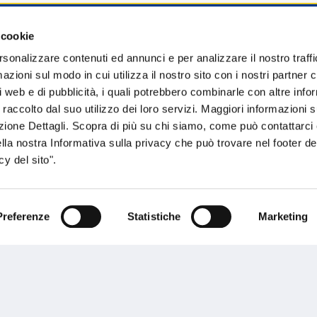
 cookie
sogno di informazioni?
rsonalizzare contenuti ed annunci e per analizzare il nostro traffi
zioni sul modo in cui utilizza il nostro sito con i nostri partner c
genzia più vicina a te e parla con un
C
i web e di pubblicità, i quali potrebbero combinarle con altre inf
ente.
 raccolto dal suo utilizzo dei loro servizi. Maggiori informazioni s
ezione Dettagli. Scopra di più su chi siamo, come può contattarc
ella nostra Informativa sulla privacy che può trovare nel footer del
y del sito".
Preferenze
Statistiche
Marketing
Performances
rnance
Press