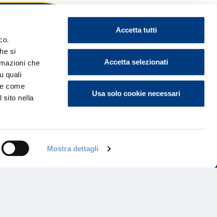
Accetta tutti
co.
he si
ontattaci
Accetta selezionati
ormazioni che
u quali
i e come
Usa solo cookie necessari
 sito nella
Mostra dettagli
Programma di Fidelizzazione
Reclami