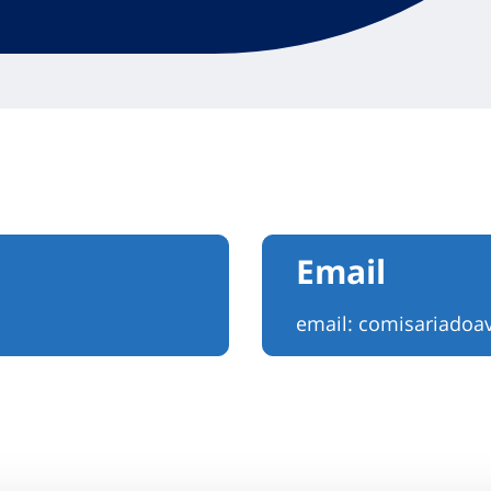
Email
email:
comisariadoa