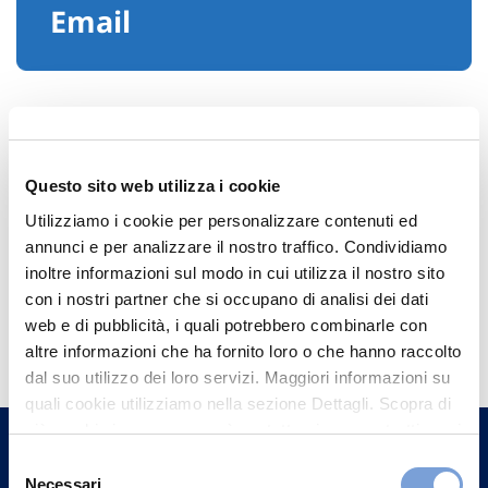
Email
Questo sito web utilizza i cookie
Utilizziamo i cookie per personalizzare contenuti ed
annunci e per analizzare il nostro traffico. Condividiamo
inoltre informazioni sul modo in cui utilizza il nostro sito
con i nostri partner che si occupano di analisi dei dati
Hai bisogno di
web e di pubblicità, i quali potrebbero combinarle con
informazioni?
altre informazioni che ha fornito loro o che hanno raccolto
dal suo utilizzo dei loro servizi. Maggiori informazioni su
Trova l'Agenzia più vicina a te e parla con
quali cookie utilizziamo nella sezione Dettagli. Scopra di
un nostro Agente.
più su chi siamo, come può contattarci e come trattiamo i
dati personali nella nostra Informativa sulla privacy che
Selezione
può trovare nel footer del sito nella sezione "Informativa
Contattaci
Necessari