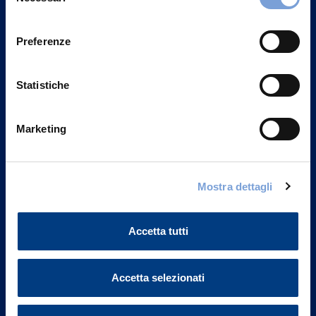
del
Privacy del sito".
consenso
Preferenze
Statistiche
Marketing
Mostra dettagli
Vittoria Assicurazioni S.p.A.
Accetta tutti
Via Ignazio Gardella, 2
20149 Milano
Part. IVA 01329510158
Accetta selezionati
FAQ