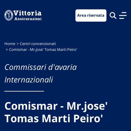
Vai
Vai
Vai
al
al
al
Area riservata
menu
contenuto
footer
di
principale
navigazione
Home
Centri convenzionati
Comismar - Mr.jose' Tomas Marti Peiro'
Commissari d'avaria
Internazionali
Comismar - Mr.jose'
Tomas Marti Peiro'