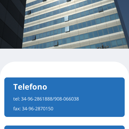
Telefono
tel:
34-96-2861888/908-066038
fax: 34-96-2870150