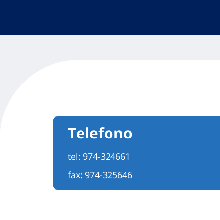
Telefono
tel:
974-324661
fax: 974-325646