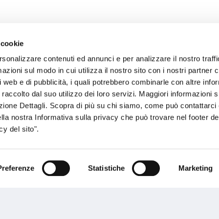
 cookie
rsonalizzare contenuti ed annunci e per analizzare il nostro traffi
sogno di informazioni?
zioni sul modo in cui utilizza il nostro sito con i nostri partner c
i web e di pubblicità, i quali potrebbero combinarle con altre inf
genzia più vicina a te e parla con un
C
 raccolto dal suo utilizzo dei loro servizi. Maggiori informazioni s
ente.
ezione Dettagli. Scopra di più su chi siamo, come può contattarc
ella nostra Informativa sulla privacy che può trovare nel footer del
y del sito".
Preferenze
Statistiche
Marketing
Performances