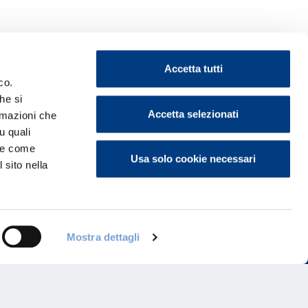
Accetta tutti
co.
he si
Accetta selezionati
ormazioni che
ontattaci
u quali
i e come
Usa solo cookie necessari
 sito nella
Mostra dettagli
Programma di Fidelizzazione