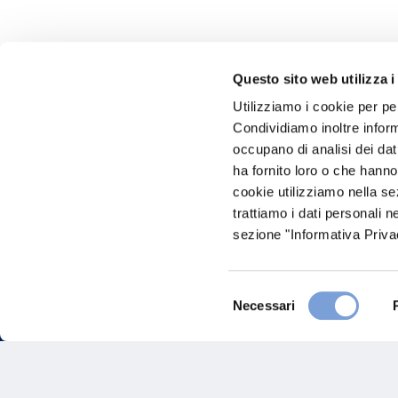
Questo sito web utilizza i
Utilizziamo i cookie per pe
Hai bi
Condividiamo inoltre informa
occupano di analisi dei dat
Trova l'A
ha fornito loro o che hanno
nostro Ag
cookie utilizziamo nella s
trattiamo i dati personali n
sezione "Informativa Privac
Selezione
Necessari
del
consenso
FAQ