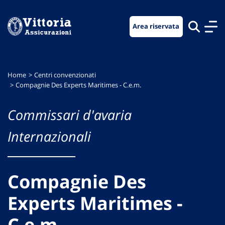
Vai
Vai
Vai
al
al
al
Area riservata
menu
contenuto
footer
di
principale
navigazione
Home
Centri convenzionati
Compagnie Des Experts Maritimes - C.e.m.
Commissari d'avaria
Internazionali
Compagnie Des
Experts Maritimes -
C.e.m.