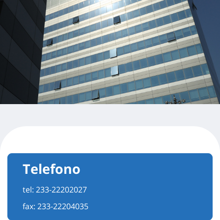
Telefono
tel:
233-22202027
fax: 233-22204035