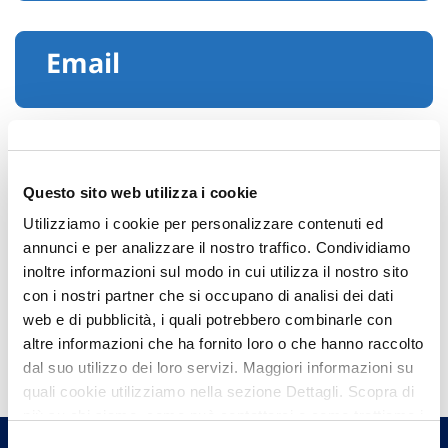
Email
Questo sito web utilizza i cookie
Utilizziamo i cookie per personalizzare contenuti ed
annunci e per analizzare il nostro traffico. Condividiamo
inoltre informazioni sul modo in cui utilizza il nostro sito
con i nostri partner che si occupano di analisi dei dati
web e di pubblicità, i quali potrebbero combinarle con
Hai bisogno di
altre informazioni che ha fornito loro o che hanno raccolto
informazioni?
dal suo utilizzo dei loro servizi. Maggiori informazioni su
quali cookie utilizziamo nella sezione Dettagli. Scopra di
Trova l'Agenzia più vicina a te e parla con
più su chi siamo, come può contattarci e come trattiamo i
un nostro Agente.
dati personali nella nostra Informativa sulla privacy che
Selezione