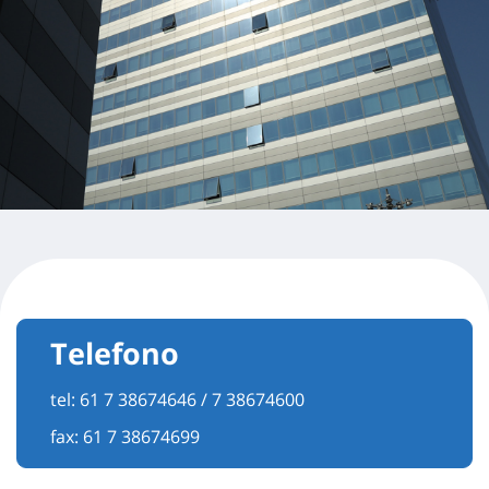
Telefono
tel:
61 7 38674646 / 7 38674600
fax: 61 7 38674699