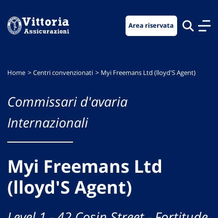
Vai
Vai
Vai
al
al
al
Area riservata
menu
contenuto
footer
di
principale
navigazione
Home
Centri convenzionati
Myi Freemans Ltd (lloyd'S Agent)
Commissari d'avaria
Internazionali
Myi Freemans Ltd
(lloyd'S Agent)
Level 1 - 42 Cosin Street - Fortitude