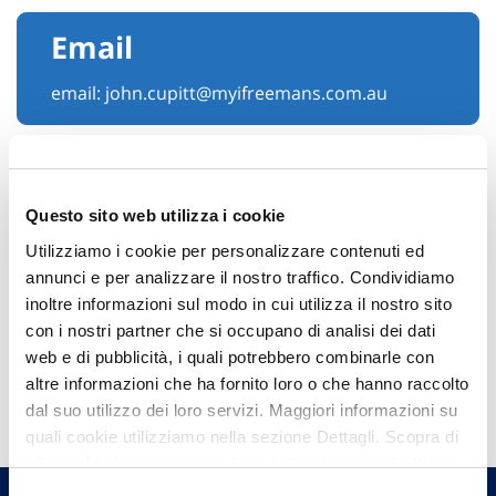
Email
email:
john.cupitt@myifreemans.com.au
Questo sito web utilizza i cookie
Utilizziamo i cookie per personalizzare contenuti ed
annunci e per analizzare il nostro traffico. Condividiamo
inoltre informazioni sul modo in cui utilizza il nostro sito
con i nostri partner che si occupano di analisi dei dati
web e di pubblicità, i quali potrebbero combinarle con
Hai bisogno di
altre informazioni che ha fornito loro o che hanno raccolto
informazioni?
dal suo utilizzo dei loro servizi. Maggiori informazioni su
quali cookie utilizziamo nella sezione Dettagli. Scopra di
Trova l'Agenzia più vicina a te e parla con
più su chi siamo, come può contattarci e come trattiamo i
un nostro Agente.
dati personali nella nostra Informativa sulla privacy che