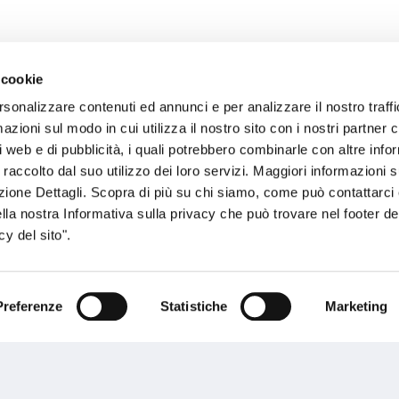
 cookie
rsonalizzare contenuti ed annunci e per analizzare il nostro traffi
sogno di informazioni?
zioni sul modo in cui utilizza il nostro sito con i nostri partner c
i web e di pubblicità, i quali potrebbero combinarle con altre inf
genzia più vicina a te e parla con un
C
 raccolto dal suo utilizzo dei loro servizi. Maggiori informazioni s
ente.
ezione Dettagli. Scopra di più su chi siamo, come può contattarc
ella nostra Informativa sulla privacy che può trovare nel footer del
y del sito".
Preferenze
Statistiche
Marketing
Performances