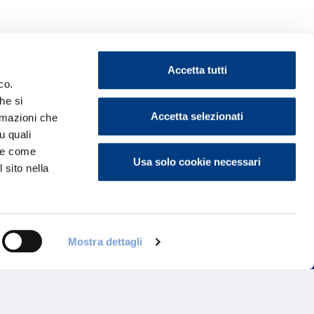
Accetta tutti
co.
he si
Accetta selezionati
ormazioni che
ontattaci
u quali
i e come
Usa solo cookie necessari
 sito nella
Mostra dettagli
Programma di Fidelizzazione