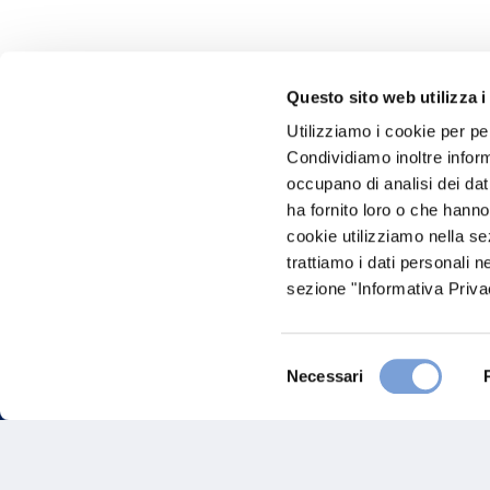
Questo sito web utilizza i
Utilizziamo i cookie per pe
Hai bi
Condividiamo inoltre informa
occupano di analisi dei dat
Trova l'A
ha fornito loro o che hanno
nostro Ag
cookie utilizziamo nella s
trattiamo i dati personali n
sezione "Informativa Privac
Selezione
Necessari
del
consenso
FAQ