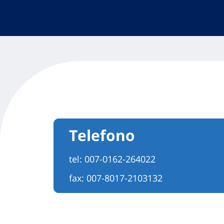
Telefono
tel:
007-0162-264022
fax: 007-8017-2103132