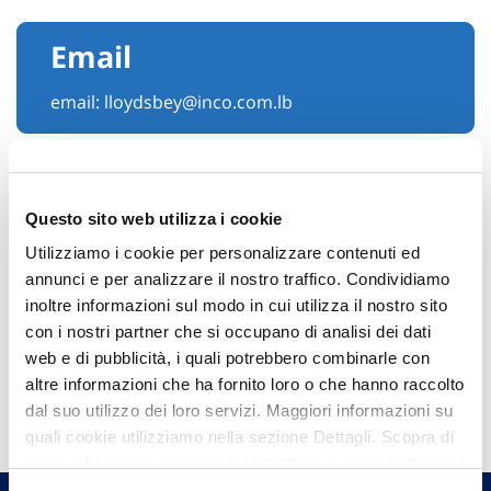
Email
email:
lloydsbey@inco.com.lb
Questo sito web utilizza i cookie
Utilizziamo i cookie per personalizzare contenuti ed
annunci e per analizzare il nostro traffico. Condividiamo
inoltre informazioni sul modo in cui utilizza il nostro sito
con i nostri partner che si occupano di analisi dei dati
web e di pubblicità, i quali potrebbero combinarle con
Hai bisogno di
altre informazioni che ha fornito loro o che hanno raccolto
dal suo utilizzo dei loro servizi. Maggiori informazioni su
informazioni?
quali cookie utilizziamo nella sezione Dettagli. Scopra di
Trova l'Agenzia più vicina a te e parla con
più su chi siamo, come può contattarci e come trattiamo i
un nostro Agente.
dati personali nella nostra Informativa sulla privacy che