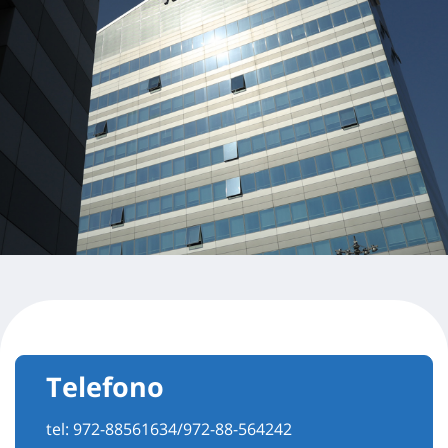
Telefono
tel:
972-88561634/972-88-564242