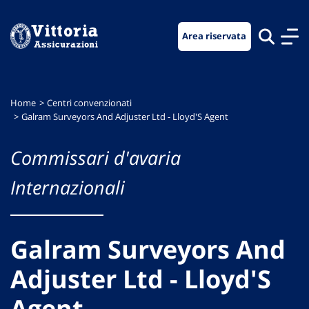
Vai
Vai
Vai
al
al
al
Area riservata
menu
contenuto
footer
di
principale
navigazione
Home
Centri convenzionati
Galram Surveyors And Adjuster Ltd - Lloyd'S Agent
Commissari d'avaria
Internazionali
Galram Surveyors And
Adjuster Ltd - Lloyd'S
Agent