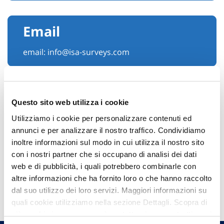
Email
email:
info@isa-surveys.com
Questo sito web utilizza i cookie
Utilizziamo i cookie per personalizzare contenuti ed
annunci e per analizzare il nostro traffico. Condividiamo
inoltre informazioni sul modo in cui utilizza il nostro sito
con i nostri partner che si occupano di analisi dei dati
web e di pubblicità, i quali potrebbero combinarle con
altre informazioni che ha fornito loro o che hanno raccolto
Hai bisogno di
dal suo utilizzo dei loro servizi. Maggiori informazioni su
informazioni?
quali cookie utilizziamo nella sezione Dettagli. Scopra di
Trova l'Agenzia più vicina a te e parla con
più su chi siamo, come può contattarci e come trattiamo i