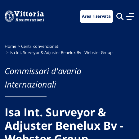
Vai
Vai
Vai
al
al
al
Area riservata
menu
contenuto
footer
di
principale
navigazione
Home
Centri convenzionati
Isa Int. Surveyor & Adjuster Benelux Bv - Webster Group
Commissari d'avaria
Internazionali
Isa Int. Surveyor &
Adjuster Benelux Bv -
Webster Group