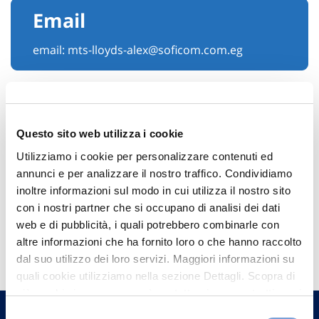
Email
email:
mts-lloyds-alex@soficom.com.eg
Questo sito web utilizza i cookie
Utilizziamo i cookie per personalizzare contenuti ed
annunci e per analizzare il nostro traffico. Condividiamo
inoltre informazioni sul modo in cui utilizza il nostro sito
con i nostri partner che si occupano di analisi dei dati
web e di pubblicità, i quali potrebbero combinarle con
Hai bisogno di
altre informazioni che ha fornito loro o che hanno raccolto
informazioni?
dal suo utilizzo dei loro servizi. Maggiori informazioni su
quali cookie utilizziamo nella sezione Dettagli. Scopra di
Trova l'Agenzia più vicina a te e parla con
più su chi siamo, come può contattarci e come trattiamo i
un nostro Agente.
dati personali nella nostra Informativa sulla privacy che
Selezione