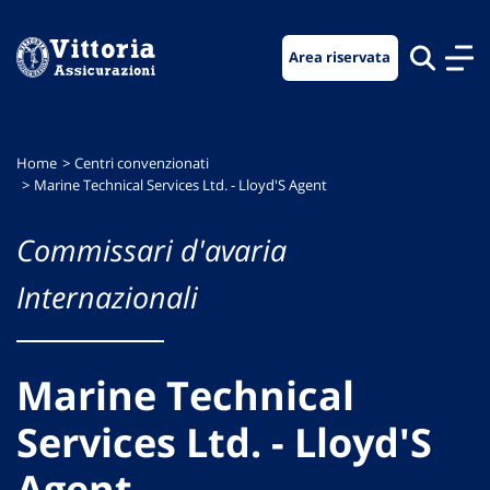
Vai
Vai
Vai
al
al
al
Area riservata
menu
contenuto
footer
di
principale
navigazione
Home
Centri convenzionati
Marine Technical Services Ltd. - Lloyd'S Agent
Commissari d'avaria
Internazionali
Marine Technical
Services Ltd. - Lloyd'S
Agent