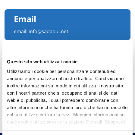
Email
email:
info@sadaoui.net
Questo sito web utilizza i cookie
Utilizziamo i cookie per personalizzare contenuti ed
annunci e per analizzare il nostro traffico. Condividiamo
inoltre informazioni sul modo in cui utilizza il nostro sito
con i nostri partner che si occupano di analisi dei dati
web e di pubblicità, i quali potrebbero combinarle con
altre informazioni che ha fornito loro o che hanno raccolto
Hai bisogno di
dal suo utilizzo dei loro servizi. Maggiori informazioni su
informazioni?
quali cookie utilizziamo nella sezione Dettagli. Scopra di
Trova l'Agenzia più vicina a te e parla con
più su chi siamo, come può contattarci e come trattiamo i