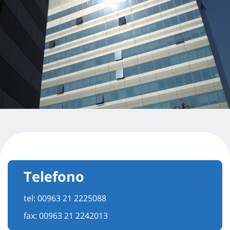
Telefono
tel:
00963 21 2225088
fax: 00963 21 2242013