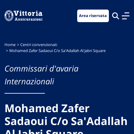
Vai
Vai
Vai
al
al
al
Area riservata
menu
contenuto
footer
di
principale
navigazione
Home
Centri convenzionati
Mohamed Zafer Sadaoui C/o Sa'Adallah Al Jabri Square
Commissari d'avaria
Internazionali
Mohamed Zafer
Sadaoui C/o Sa'Adallah
Al Jabri Square