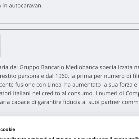
a in autocaravan.
aria del Gruppo Bancario Mediobanca specializzata ne
restito personale dal 1960, la prima per numero di filial
ente fusione con Linea, ha aumentato la sua forza e
tori italiani nel credito al consumo. I numeri di Com
aria capace di garantire fiducia ai suoi partner commer
se che sono alla base dell’accordo di partnership sott
 cookie
ordo nasce Vittoria Credit, la carta di credito revolvin
rsonalizzare contenuti ed annunci e per analizzare il nostro traffi