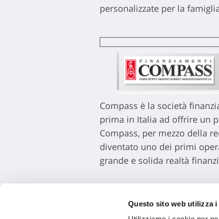
personalizzate per la famigli
Compass è la società finanzi
prima in Italia ad offrire un p
Compass, per mezzo della rec
diventato uno dei primi opera
grande e solida realtà finanzi
Prerogative di grande interes
Questo sito web utilizza i
Compagnia. Attraverso tale acc
Utilizziamo i cookie per pe