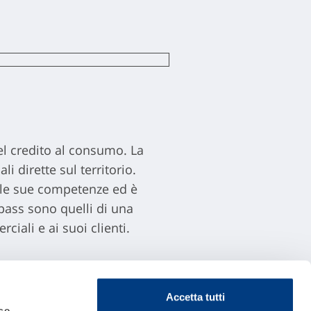
l credito al consumo. La
i dirette sul territorio.
 le sue competenze ed è
pass sono quelli di una
ciali e ai suoi clienti.
oscritto con la nostra
g riservata ai clienti Vittoria
Accetta tutti
co.