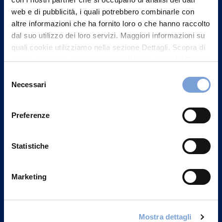
web e di pubblicità, i quali potrebbero combinarle con
altre informazioni che ha fornito loro o che hanno raccolto
dal suo utilizzo dei loro servizi. Maggiori informazioni su
quali cookie utilizziamo nella sezione Dettagli. Scopra di
più su chi siamo, come può contattarci e come trattiamo i
dati personali nella nostra Informativa sulla privacy che
Selezione
può trovare nel footer del sito nella sezione "Informativa
Necessari
del
Privacy del sito".
consenso
Vittoria Assicurazioni S.p.A.
Via Ignazio Gardella, 2
Preferenze
20149 Milano
Part. IVA 01329510158
Statistiche
FAQ
Marketing
Governance
Investor Relations
Mostra dettagli