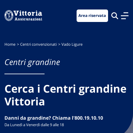
Vai
Vai
Vai
al
al
al
Area riservata
menu
contenuto
footer
di
principale
navigazione
Home
Centri convenzionati
Vado Ligure
Centri grandine
Cerca i Centri grandine
Vittoria
Danni da grandine? Chiama l'800.19.10.10
Da Lunedì a Venerdì dalle 9 alle 18