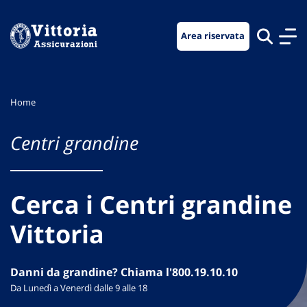
Vai
Vai
Vai
al
al
al
Area riservata
menu
contenuto
footer
di
principale
navigazione
Home
Centri grandine
Cerca i Centri grandine
Vittoria
Danni da grandine? Chiama l'800.19.10.10
Da Lunedì a Venerdì dalle 9 alle 18