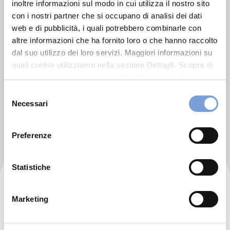
S.r.l.
inoltre informazioni sul modo in cui utilizza il nostro sito
con i nostri partner che si occupano di analisi dei dati
web e di pubblicità, i quali potrebbero combinarle con
In Evidenza
altre informazioni che ha fornito loro o che hanno raccolto
Via Carrozzieri 1
dal suo utilizzo dei loro servizi. Maggiori informazioni su
5014 Castel Viscardo (TR)
quali cookie utilizziamo nella sezione Dettagli. Scopra di
più su chi siamo, come può contattarci e come trattiamo i
Indicazioni
dati personali nella nostra Informativa sulla privacy che
Selezione
può trovare nel footer del sito nella sezione "Informativa
Necessari
del
Visita il sito
Privacy del sito".
consenso
Preferenze
Statistiche
Genyio Servizi E Soluzioni
S.r.l.
Marketing
In Evidenza