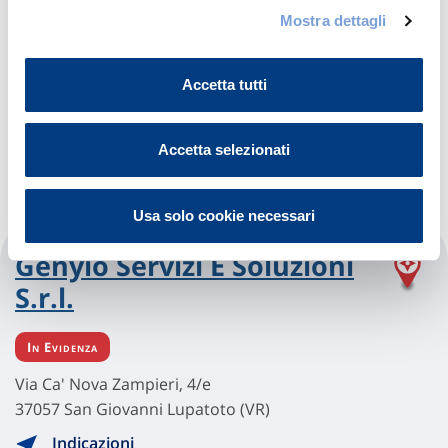
Via Veneto 9
Mostra dettagli
37060 Sona (VR)
Indicazioni
Accetta tutti
Visita il sito
Accetta selezionati
Usa solo cookie necessari
Genyio Servizi E Soluzioni
S.r.l.
In Evidenza
Via Ca' Nova Zampieri, 4/e
37057 San Giovanni Lupatoto (VR)
Indicazioni