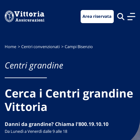
Vai
Vai
Vai
al
al
al
Area riservata
menu
contenuto
footer
di
principale
navigazione
Home
Centri convenzionati
Campi Bisenzio
Centri grandine
Cerca i Centri grandine
Vittoria
Danni da grandine? Chiama l'800.19.10.10
Da Lunedì a Venerdì dalle 9 alle 18