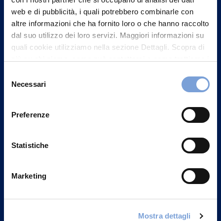
web e di pubblicità, i quali potrebbero combinarle con
altre informazioni che ha fornito loro o che hanno raccolto
dal suo utilizzo dei loro servizi. Maggiori informazioni su
quali cookie utilizziamo nella sezione Dettagli. Scopra di
più su chi siamo, come può contattarci e come trattiamo i
dati personali nella nostra Informativa sulla privacy che
Selezione
può trovare nel footer del sito nella sezione "Informativa
Necessari
del
Privacy del sito".
consenso
Vittoria Assicurazioni S.p.A.
Via Ignazio Gardella, 2
Preferenze
20149 Milano
Part. IVA 01329510158
Statistiche
FAQ
Marketing
Governance
Investor Relations
Mostra dettagli