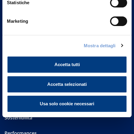
Statistiche
Marketing
Vittoria Assicurazioni S.p.A.
Via Ignazio Gardella, 2
20149 Milano
Part. IVA 01329510158
Mostra dettagli
FAQ
Accetta tutti
Governance
Accetta selezionati
Investor Relations
Altre informazioni
Usa solo cookie necessari
Sostenibilità
Performances