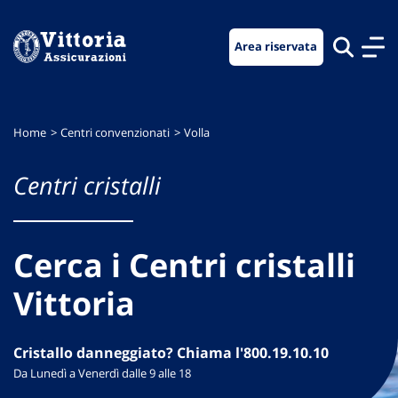
Vai
Vai
Vai
al
al
al
Area riservata
menu
contenuto
footer
di
principale
navigazione
Home
Centri convenzionati
Volla
Centri cristalli
Cerca i Centri cristalli
Vittoria
Cristallo danneggiato? Chiama l'800.19.10.10
Da Lunedì a Venerdì dalle 9 alle 18