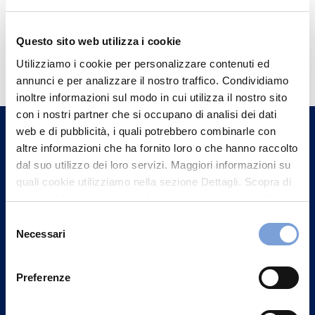
Questo sito web utilizza i cookie
Hai bisogno di
Utilizziamo i cookie per personalizzare contenuti ed
informazioni?
annunci e per analizzare il nostro traffico. Condividiamo
Trova l'Agenzia più vicina a te e parla con
inoltre informazioni sul modo in cui utilizza il nostro sito
con i nostri partner che si occupano di analisi dei dati
un nostro Agente.
web e di pubblicità, i quali potrebbero combinarle con
altre informazioni che ha fornito loro o che hanno raccolto
Contattaci
dal suo utilizzo dei loro servizi. Maggiori informazioni su
quali cookie utilizziamo nella sezione Dettagli. Scopra di
più su chi siamo, come può contattarci e come trattiamo i
dati personali nella nostra Informativa sulla privacy che
Selezione
può trovare nel footer del sito nella sezione "Informativa
Necessari
del
Privacy del sito".
consenso
Preferenze