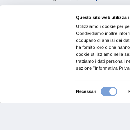
Visita il sito
Questo sito web utilizza i
Utilizziamo i cookie per pe
Condividiamo inoltre informa
occupano di analisi dei dat
ha fornito loro o che hanno
cookie utilizziamo nella s
trattiamo i dati personali n
sezione "Informativa Privac
Carglass - Voghera
Selezione
Necessari
del
consenso
Via Pacchiarotti, 20
27058 Voghera (PV)