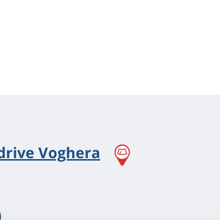
sdrive Voghera
i