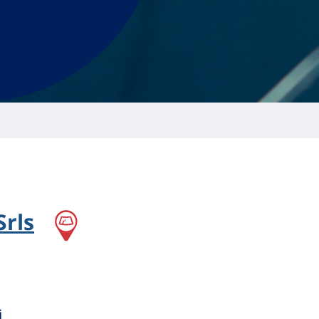
Srls
i