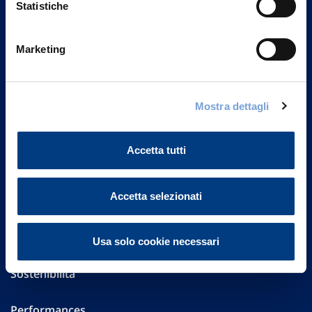
Statistiche
Marketing
Vittoria Assicurazioni S.p.A.
Via Ignazio Gardella, 2
20149 Milano
Part. IVA 01329510158
Mostra dettagli
FAQ
Accetta tutti
Governance
Accetta selezionati
Investor Relations
Altre informazioni
Usa solo cookie necessari
Sostenibilità
Performances