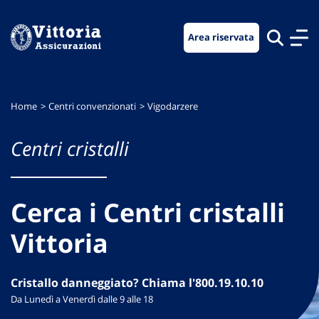
Vai
Vai
Vai
al
al
al
Area riservata
menu
contenuto
footer
di
principale
navigazione
Home
Centri convenzionati
Vigodarzere
Centri cristalli
Cerca i Centri cristalli
Vittoria
Cristallo danneggiato? Chiama l'800.19.10.10
Da Lunedì a Venerdì dalle 9 alle 18