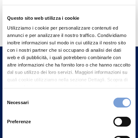
Questo sito web utilizza i cookie
Hai bisogno di
Utilizziamo i cookie per personalizzare contenuti ed
informazioni?
annunci e per analizzare il nostro traffico. Condividiamo
Trova l'Agenzia più vicina a te e parla con
inoltre informazioni sul modo in cui utilizza il nostro sito
con i nostri partner che si occupano di analisi dei dati
un nostro Agente.
web e di pubblicità, i quali potrebbero combinarle con
altre informazioni che ha fornito loro o che hanno raccolto
Contattaci
dal suo utilizzo dei loro servizi. Maggiori informazioni su
quali cookie utilizziamo nella sezione Dettagli. Scopra di
più su chi siamo, come può contattarci e come trattiamo i
dati personali nella nostra Informativa sulla privacy che
Selezione
può trovare nel footer del sito nella sezione "Informativa
Necessari
del
Privacy del sito".
consenso
Preferenze