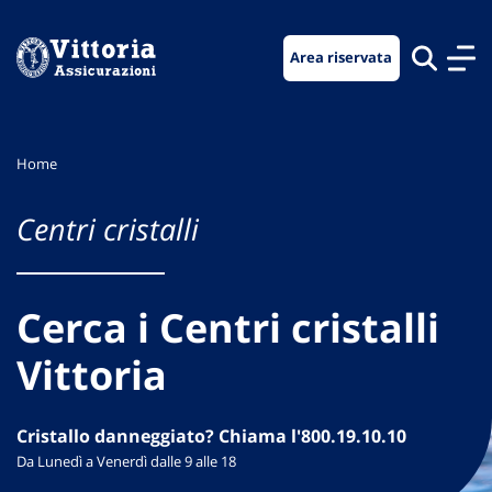
Vai
Vai
Vai
al
al
al
Area riservata
menu
contenuto
footer
di
principale
navigazione
Home
Centri cristalli
Cerca i Centri cristalli
Vittoria
Cristallo danneggiato? Chiama l'800.19.10.10
Da Lunedì a Venerdì dalle 9 alle 18