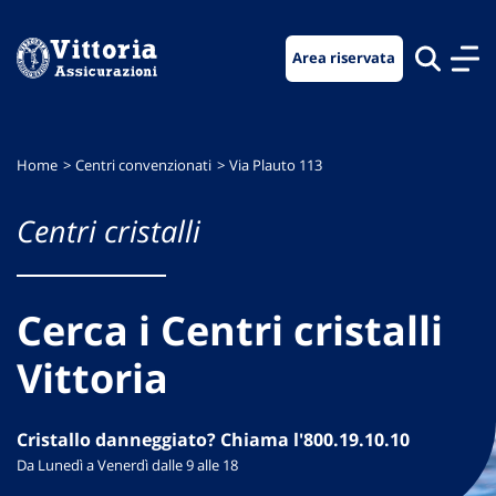
Vai
Vai
Vai
al
al
al
Area riservata
menu
contenuto
footer
di
principale
navigazione
Home
Centri convenzionati
Via Plauto 113
Centri cristalli
Cerca i Centri cristalli
Vittoria
Cristallo danneggiato? Chiama l'800.19.10.10
Da Lunedì a Venerdì dalle 9 alle 18