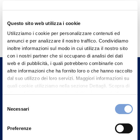
Questo sito web utilizza i cookie
Hai bisogno di
Utilizziamo i cookie per personalizzare contenuti ed
informazioni?
annunci e per analizzare il nostro traffico. Condividiamo
inoltre informazioni sul modo in cui utilizza il nostro sito
Trova l'Agenzia più vicina a te e parla con
con i nostri partner che si occupano di analisi dei dati
un nostro Agente.
web e di pubblicità, i quali potrebbero combinarle con
altre informazioni che ha fornito loro o che hanno raccolto
dal suo utilizzo dei loro servizi. Maggiori informazioni su
Contattaci
quali cookie utilizziamo nella sezione Dettagli. Scopra di
più su chi siamo, come può contattarci e come trattiamo i
dati personali nella nostra Informativa sulla privacy che
Selezione
può trovare nel footer del sito nella sezione "Informativa
Necessari
del
Privacy del sito".
consenso
Preferenze