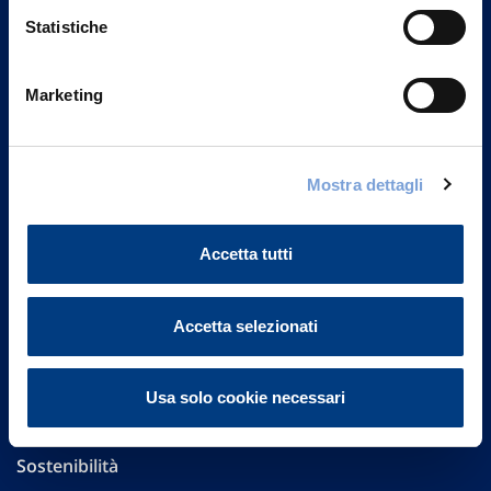
Statistiche
Marketing
Vittoria Assicurazioni S.p.A.
Via Ignazio Gardella, 2
20149 Milano
Mostra dettagli
Part. IVA 01329510158
Accetta tutti
FAQ
Governance
Accetta selezionati
Investor Relations
Usa solo cookie necessari
Altre informazioni
Sostenibilità