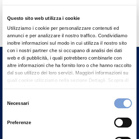
Questo sito web utilizza i cookie
Hai bisogno di
Utilizziamo i cookie per personalizzare contenuti ed
informazioni?
annunci e per analizzare il nostro traffico. Condividiamo
Trova l'Agenzia più vicina a te e parla con
inoltre informazioni sul modo in cui utilizza il nostro sito
con i nostri partner che si occupano di analisi dei dati
un nostro Agente.
web e di pubblicità, i quali potrebbero combinarle con
altre informazioni che ha fornito loro o che hanno raccolto
Contattaci
dal suo utilizzo dei loro servizi. Maggiori informazioni su
quali cookie utilizziamo nella sezione Dettagli. Scopra di
più su chi siamo, come può contattarci e come trattiamo i
dati personali nella nostra Informativa sulla privacy che
Selezione
può trovare nel footer del sito nella sezione "Informativa
Necessari
del
Privacy del sito".
consenso
Preferenze