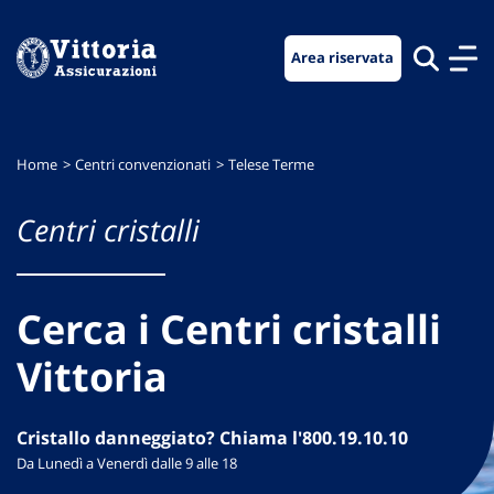
Vai
Vai
Vai
al
al
al
Area riservata
menu
contenuto
footer
di
principale
navigazione
Home
Centri convenzionati
Telese Terme
Centri cristalli
Cerca i Centri cristalli
Vittoria
Cristallo danneggiato? Chiama l'800.19.10.10
Da Lunedì a Venerdì dalle 9 alle 18