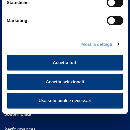
Statistiche
Marketing
Vittoria Assicurazioni S.p.A.
Via Ignazio Gardella, 2
20149 Milano
Part. IVA 01329510158
Mostra dettagli
FAQ
Accetta tutti
Governance
Accetta selezionati
Investor Relations
Altre informazioni
Usa solo cookie necessari
Sostenibilità
Performances