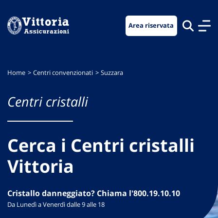
Vai
Vai
Vai
al
al
al
Area riservata
menu
contenuto
footer
di
principale
navigazione
Home
Centri convenzionati
Suzzara
Centri cristalli
Cerca i Centri cristalli
Vittoria
Cristallo danneggiato? Chiama l'800.19.10.10
Da Lunedì a Venerdì dalle 9 alle 18