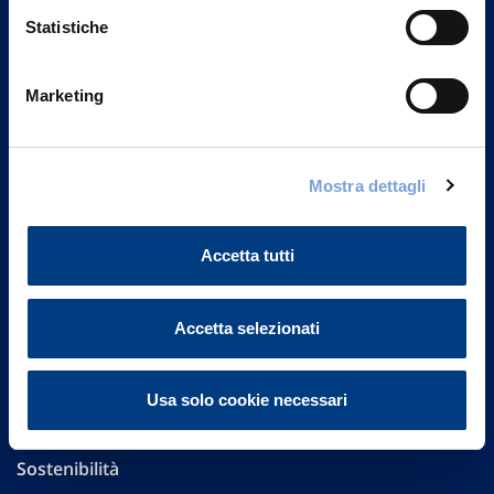
Statistiche
Marketing
Vittoria Assicurazioni S.p.A.
Via Ignazio Gardella, 2
20149 Milano
Mostra dettagli
Part. IVA 01329510158
Accetta tutti
FAQ
Governance
Accetta selezionati
Investor Relations
Usa solo cookie necessari
Altre informazioni
Sostenibilità