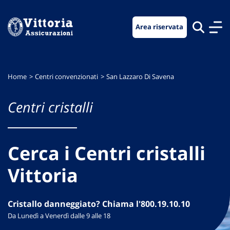
Vai
Vai
Vai
al
al
al
Area riservata
menu
contenuto
footer
di
principale
navigazione
Home
Centri convenzionati
San Lazzaro Di Savena
Centri cristalli
Cerca i Centri cristalli
Vittoria
Cristallo danneggiato? Chiama l'800.19.10.10
Da Lunedì a Venerdì dalle 9 alle 18