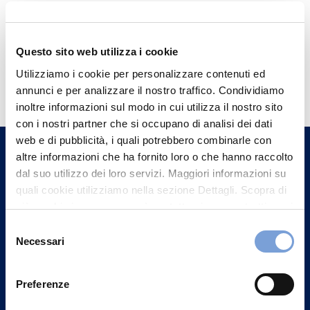
Questo sito web utilizza i cookie
Hai bisogno di
Utilizziamo i cookie per personalizzare contenuti ed
informazioni?
annunci e per analizzare il nostro traffico. Condividiamo
inoltre informazioni sul modo in cui utilizza il nostro sito
Trova l'Agenzia più vicina a te e parla con
con i nostri partner che si occupano di analisi dei dati
un nostro Agente.
web e di pubblicità, i quali potrebbero combinarle con
altre informazioni che ha fornito loro o che hanno raccolto
dal suo utilizzo dei loro servizi. Maggiori informazioni su
Contattaci
quali cookie utilizziamo nella sezione Dettagli. Scopra di
più su chi siamo, come può contattarci e come trattiamo i
dati personali nella nostra Informativa sulla privacy che
Selezione
può trovare nel footer del sito nella sezione "Informativa
Necessari
del
Privacy del sito".
consenso
Preferenze