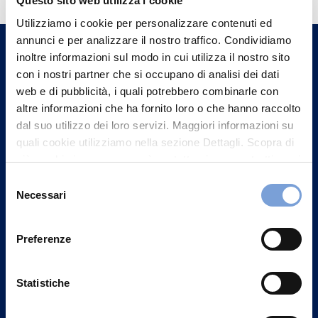
Questo sito web utilizza i cookie
Trova l'Agenzia più vicina a te e parla con
Utilizziamo i cookie per personalizzare contenuti ed
un nostro Agente.
annunci e per analizzare il nostro traffico. Condividiamo
inoltre informazioni sul modo in cui utilizza il nostro sito
Contattaci
con i nostri partner che si occupano di analisi dei dati
web e di pubblicità, i quali potrebbero combinarle con
altre informazioni che ha fornito loro o che hanno raccolto
dal suo utilizzo dei loro servizi. Maggiori informazioni su
quali cookie utilizziamo nella sezione Dettagli. Scopra di
più su chi siamo, come può contattarci e come trattiamo i
dati personali nella nostra Informativa sulla privacy che
Selezione
può trovare nel footer del sito nella sezione "Informativa
Necessari
del
Privacy del sito".
consenso
Preferenze
Statistiche
Vittoria Assicurazioni S.p.A.
Via Ignazio Gardella, 2