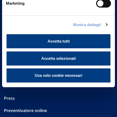
20149 Milano
Marketing
Part. IVA 01329510158
FAQ
Mostra dettagli
Governance
Accetta tutti
Investor Relations
Accetta selezionati
Altre informazioni
Sostenibilità
Usa solo cookie necessari
Performances
Press
Preventivatore online