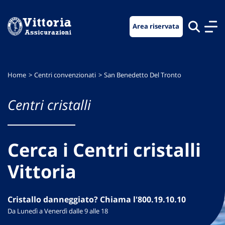
Vai
Vai
Vai
al
al
al
Area riservata
menu
contenuto
footer
di
principale
navigazione
Home
Centri convenzionati
San Benedetto Del Tronto
Centri cristalli
Cerca i Centri cristalli
Vittoria
Cristallo danneggiato? Chiama l'800.19.10.10
Da Lunedì a Venerdì dalle 9 alle 18