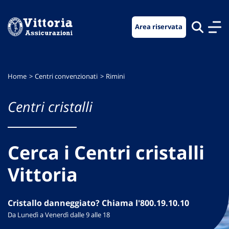
Vai
Vai
Vai
al
al
al
Area riservata
menu
contenuto
footer
di
principale
navigazione
Home
Centri convenzionati
Rimini
Centri cristalli
Cerca i Centri cristalli
Vittoria
Cristallo danneggiato? Chiama l'800.19.10.10
Da Lunedì a Venerdì dalle 9 alle 18