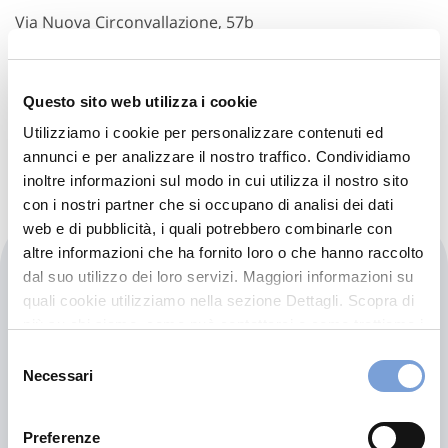
Via Nuova Circonvallazione, 57b
47923 Rimini (RN)
Indicazioni
Questo sito web utilizza i cookie
Visita il sito
Utilizziamo i cookie per personalizzare contenuti ed
annunci e per analizzare il nostro traffico. Condividiamo
inoltre informazioni sul modo in cui utilizza il nostro sito
con i nostri partner che si occupano di analisi dei dati
web e di pubblicità, i quali potrebbero combinarle con
altre informazioni che ha fornito loro o che hanno raccolto
Carglass - Rimini
dal suo utilizzo dei loro servizi. Maggiori informazioni su
quali cookie utilizziamo nella sezione Dettagli. Scopra di
Via Nuova Circonvallazione,153
più su chi siamo, come può contattarci e come trattiamo i
47924 Rimini (RN)
dati personali nella nostra Informativa sulla privacy che
Selezione
può trovare nel footer del sito nella sezione "Informativa
Necessari
del
Privacy del sito".
consenso
Preferenze