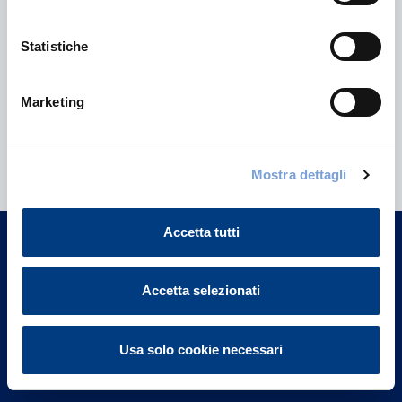
Statistiche
Marketing
Hai bisogno di
informazioni?
Mostra dettagli
Trova l'Agenzia più vicina a te e parla con
un nostro Agente.
Accetta tutti
Contattaci
Accetta selezionati
Usa solo cookie necessari