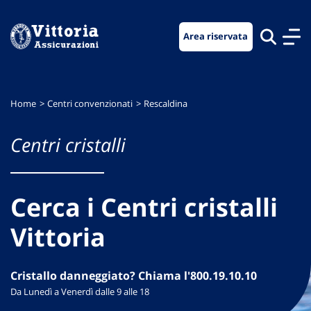
Vai
Vai
Vai
al
al
al
Area riservata
menu
contenuto
footer
di
principale
navigazione
Home
Centri convenzionati
Rescaldina
Centri cristalli
Cerca i Centri cristalli
Vittoria
Cristallo danneggiato? Chiama l'800.19.10.10
Da Lunedì a Venerdì dalle 9 alle 18