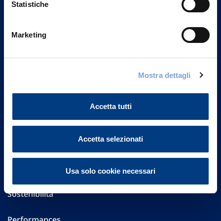
Statistiche
Marketing
Vittoria Assicurazioni S.p.A.
Via Ignazio Gardella, 2
20149 Milano
Part. IVA 01329510158
Mostra dettagli
FAQ
Accetta tutti
Governance
Accetta selezionati
Investor Relations
Altre informazioni
Usa solo cookie necessari
Sostenibilità
Performances