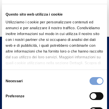
Questo sito web utilizza i cookie
Hai bisogno di
Utilizziamo i cookie per personalizzare contenuti ed
informazioni?
annunci e per analizzare il nostro traffico. Condividiamo
Trova l'Agenzia più vicina a te e parla con
inoltre informazioni sul modo in cui utilizza il nostro sito
con i nostri partner che si occupano di analisi dei dati
un nostro Agente.
web e di pubblicità, i quali potrebbero combinarle con
altre informazioni che ha fornito loro o che hanno raccolto
Contattaci
dal suo utilizzo dei loro servizi. Maggiori informazioni su
quali cookie utilizziamo nella sezione Dettagli. Scopra di
più su chi siamo, come può contattarci e come trattiamo i
dati personali nella nostra Informativa sulla privacy che
Selezione
può trovare nel footer del sito nella sezione "Informativa
Necessari
del
Privacy del sito".
consenso
Preferenze