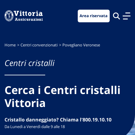
Vai
Vai
Vai
al
al
al
Area riservata
menu
contenuto
footer
di
principale
navigazione
Home
Centri convenzionati
Povegliano Veronese
Centri cristalli
Cerca i Centri cristalli
Vittoria
Cristallo danneggiato? Chiama l'800.19.10.10
Da Lunedì a Venerdì dalle 9 alle 18