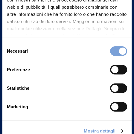
web e di pubblicità, i quali potrebbero combinarle con
altre informazioni che ha fornito loro o che hanno raccolto
dal suo utilizzo dei loro servizi. Maggiori informazioni su
quali cookie utilizziamo nella sezione Dettagli. Scopra di
più su chi siamo, come può contattarci e come trattiamo i
dati personali nella nostra Informativa sulla privacy che
Selezione
può trovare nel footer del sito nella sezione "Informativa
Necessari
del
Privacy del sito".
consenso
Vittoria Assicurazioni S.p.A.
Via Ignazio Gardella, 2
Preferenze
20149 Milano
Part. IVA 01329510158
Statistiche
FAQ
Marketing
Governance
Investor Relations
Mostra dettagli