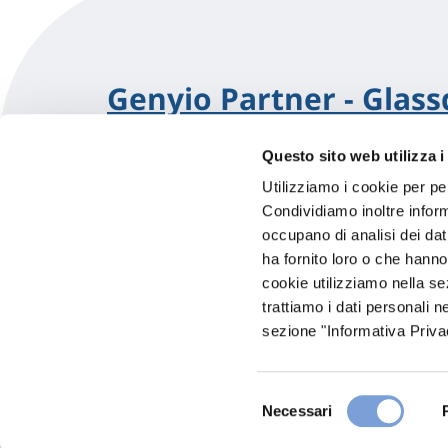
Genyio Partner - Glass
Questo sito web utilizza i
In Evidenza
Utilizziamo i cookie per pe
Via Dei Gerani, 50
Condividiamo inoltre informa
85100 Potenza (PZ)
Indicazioni
occupano di analisi dei dat
ha fornito loro o che hanno
Visita il sito
cookie utilizziamo nella s
trattiamo i dati personali n
sezione "Informativa Privac
Selezione
Necessari
del
consenso