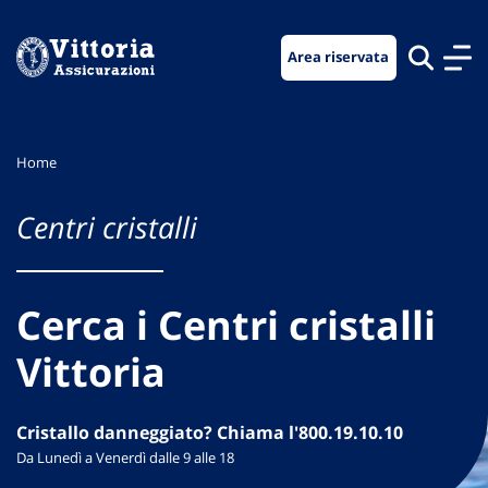
Vai
Vai
Vai
al
al
al
Area riservata
menu
contenuto
footer
di
principale
navigazione
Home
Centri cristalli
Cerca i Centri cristalli
Vittoria
Cristallo danneggiato? Chiama l'800.19.10.10
Da Lunedì a Venerdì dalle 9 alle 18