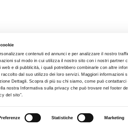
 cookie
rsonalizzare contenuti ed annunci e per analizzare il nostro traffi
zioni sul modo in cui utilizza il nostro sito con i nostri partner c
i web e di pubblicità, i quali potrebbero combinarle con altre inf
sogno di informazioni?
 raccolto dal suo utilizzo dei loro servizi. Maggiori informazioni s
genzia più vicina a te e parla con un
C
ezione Dettagli. Scopra di più su chi siamo, come può contattarc
ella nostra Informativa sulla privacy che può trovare nel footer del
ente.
y del sito".
Preferenze
Statistiche
Marketing