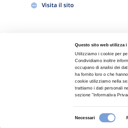
Visita il sito
Questo sito web utilizza i
Utilizziamo i cookie per pe
Condividiamo inoltre informa
occupano di analisi dei dat
Hai bi
ha fornito loro o che hanno
Trova l'A
cookie utilizziamo nella s
trattiamo i dati personali n
nostro Ag
sezione "Informativa Privac
Selezione
Necessari
del
consenso