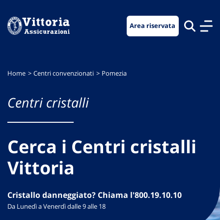
Vai
Vai
Vai
al
al
al
Area riservata
menu
contenuto
footer
di
principale
navigazione
Home
Centri convenzionati
Pomezia
Centri cristalli
Cerca i Centri cristalli
Vittoria
Cristallo danneggiato? Chiama l'800.19.10.10
Da Lunedì a Venerdì dalle 9 alle 18