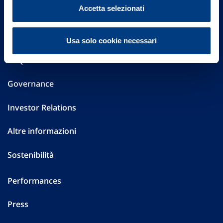
Vittoria Assicurazioni S.p.A.
Accetta selezionati
Via Ignazio Gardella, 2
20149 Milano
Part. IVA 01329510158
Usa solo cookie necessari
FAQ
Governance
Investor Relations
Altre informazioni
Sostenibilità
Performances
Press