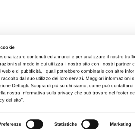
 cookie
rsonalizzare contenuti ed annunci e per analizzare il nostro traffi
zioni sul modo in cui utilizza il nostro sito con i nostri partner c
i web e di pubblicità, i quali potrebbero combinarle con altre inf
sogno di informazioni?
 raccolto dal suo utilizzo dei loro servizi. Maggiori informazioni s
genzia più vicina a te e parla con un
C
ezione Dettagli. Scopra di più su chi siamo, come può contattarc
ella nostra Informativa sulla privacy che può trovare nel footer del
ente.
y del sito".
Preferenze
Statistiche
Marketing