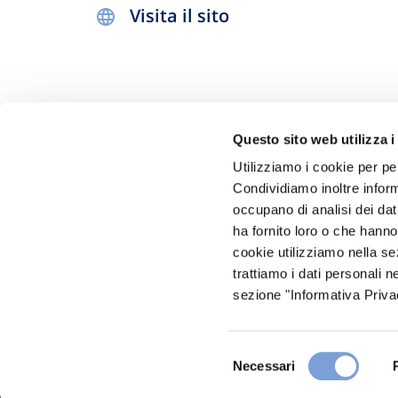
Visita il sito
Questo sito web utilizza i
Utilizziamo i cookie per pe
Condividiamo inoltre informa
occupano di analisi dei dat
Hai bi
ha fornito loro o che hanno
Trova l'A
cookie utilizziamo nella s
trattiamo i dati personali n
nostro Ag
sezione "Informativa Privac
Selezione
Necessari
del
consenso