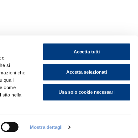
Accetta tutti
co.
he si
Accetta selezionati
ormazioni che
u quali
ontattaci
i e come
Usa solo cookie necessari
 sito nella
Mostra dettagli