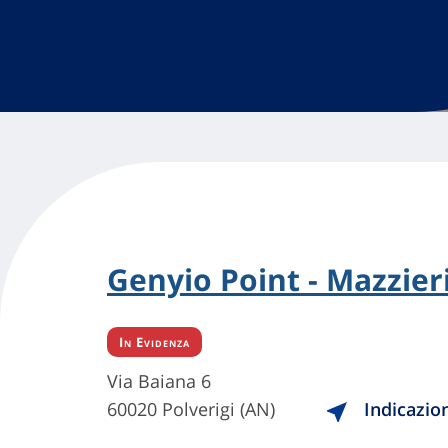
Genyio Point - Mazzier
In Evidenza
Via Baiana 6
60020 Polverigi (AN)
Indicazio