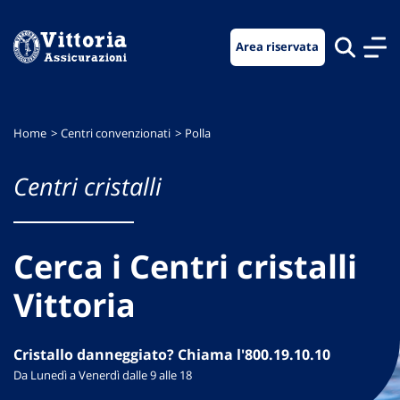
Vai
Vai
Vai
al
al
al
Area riservata
menu
contenuto
footer
di
principale
navigazione
Home
Centri convenzionati
Polla
Centri cristalli
Cerca i Centri cristalli
Vittoria
Cristallo danneggiato? Chiama l'800.19.10.10
Da Lunedì a Venerdì dalle 9 alle 18