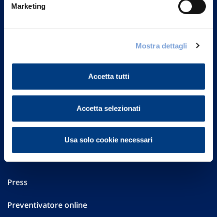
20149 Milano
Marketing
Part. IVA 01329510158
FAQ
Mostra dettagli
Governance
Accetta tutti
Investor Relations
Accetta selezionati
Altre informazioni
Sostenibilità
Usa solo cookie necessari
Performances
Press
Preventivatore online