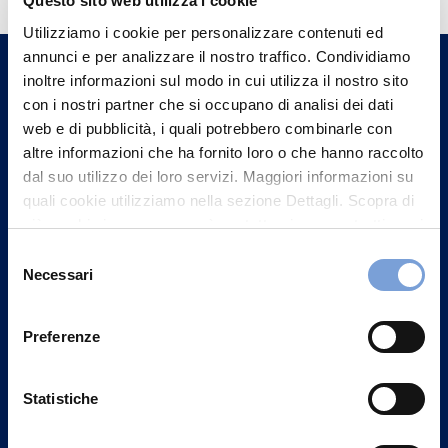
Questo sito web utilizza i cookie
Trova l'Agenzia più vicina a te e parla con
Utilizziamo i cookie per personalizzare contenuti ed
un nostro Agente.
annunci e per analizzare il nostro traffico. Condividiamo
inoltre informazioni sul modo in cui utilizza il nostro sito
Contattaci
con i nostri partner che si occupano di analisi dei dati
web e di pubblicità, i quali potrebbero combinarle con
altre informazioni che ha fornito loro o che hanno raccolto
dal suo utilizzo dei loro servizi. Maggiori informazioni su
quali cookie utilizziamo nella sezione Dettagli. Scopra di
più su chi siamo, come può contattarci e come trattiamo i
dati personali nella nostra Informativa sulla privacy che
Selezione
può trovare nel footer del sito nella sezione "Informativa
Necessari
del
Privacy del sito".
consenso
Preferenze
Statistiche
Vittoria Assicurazioni S.p.A.
Via Ignazio Gardella, 2