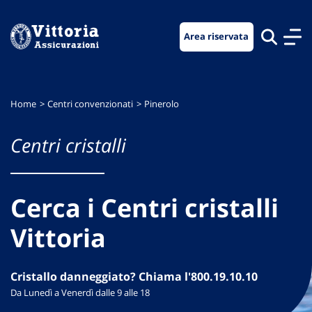
Vai
Vai
Vai
al
al
al
Area riservata
menu
contenuto
footer
di
principale
navigazione
Home
Centri convenzionati
Pinerolo
Centri cristalli
Cerca i Centri cristalli
Vittoria
Cristallo danneggiato? Chiama l'800.19.10.10
Da Lunedì a Venerdì dalle 9 alle 18