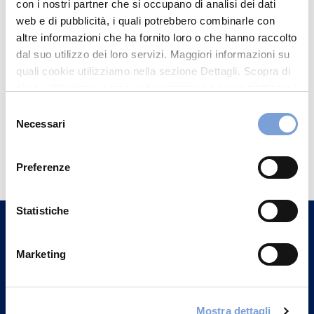
con i nostri partner che si occupano di analisi dei dati
web e di pubblicità, i quali potrebbero combinarle con
altre informazioni che ha fornito loro o che hanno raccolto
dal suo utilizzo dei loro servizi. Maggiori informazioni su
quali cookie utilizziamo nella sezione Dettagli. Scopra di
più su chi siamo, come può contattarci e come trattiamo i
dati personali nella nostra Informativa sulla privacy che
Selezione
può trovare nel footer del sito nella sezione "Informativa
Necessari
del
Privacy del sito".
Hai bisogno di
consenso
informazioni?
Preferenze
Trova l'Agenzia più vicina a te e parla con
un nostro Agente.
Statistiche
Contattaci
Marketing
Mostra dettagli