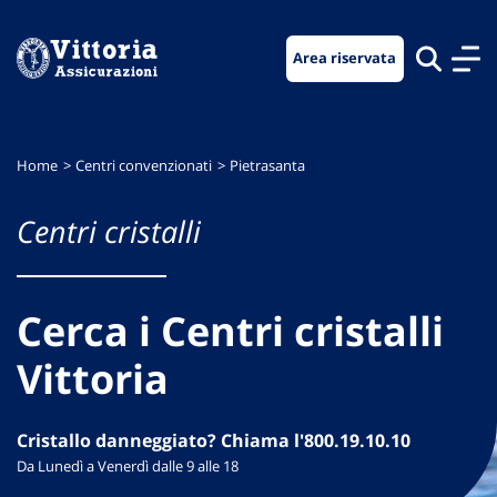
Vai
Vai
Vai
al
al
al
Area riservata
menu
contenuto
footer
di
principale
navigazione
Home
Centri convenzionati
Pietrasanta
Centri cristalli
Cerca i Centri cristalli
Vittoria
Cristallo danneggiato? Chiama l'800.19.10.10
Da Lunedì a Venerdì dalle 9 alle 18