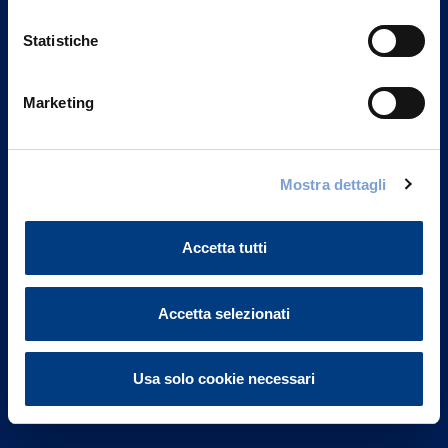
Statistiche
Marketing
Vittoria Assicurazioni S.p.A.
Via Ignazio Gardella, 2
Mostra dettagli
20149 Milano
Part. IVA 01329510158
Accetta tutti
FAQ
Governance
Accetta selezionati
Investor Relations
Usa solo cookie necessari
Altre informazioni