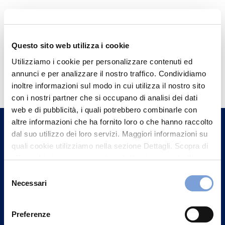
Questo sito web utilizza i cookie
Utilizziamo i cookie per personalizzare contenuti ed
Hai bisogno di
annunci e per analizzare il nostro traffico. Condividiamo
informazioni?
inoltre informazioni sul modo in cui utilizza il nostro sito
con i nostri partner che si occupano di analisi dei dati
Trova l'Agenzia più vicina a te e parla con
web e di pubblicità, i quali potrebbero combinarle con
un nostro Agente.
altre informazioni che ha fornito loro o che hanno raccolto
dal suo utilizzo dei loro servizi. Maggiori informazioni su
Contattaci
quali cookie utilizziamo nella sezione Dettagli. Scopra di
più su chi siamo, come può contattarci e come trattiamo i
dati personali nella nostra Informativa sulla privacy che
Selezione
può trovare nel footer del sito nella sezione "Informativa
Necessari
del
Privacy del sito".
consenso
Preferenze